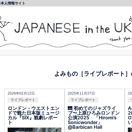
日本人情報サイト
よみもの［ライブレポート］
2026年02月12日
2025年11月27日
2
ライブレポート
ライブレポート
ロンドン・ウエストエン
🎹 初めてのジャズライ
A
ドで観た日本版ミュージ
ブ〜上原ひろみロンドン
2
カル『SIX』観劇レポー
公演2025 「Hiromi’s
O
ト
Sonicwonder」
@Barbican Hall