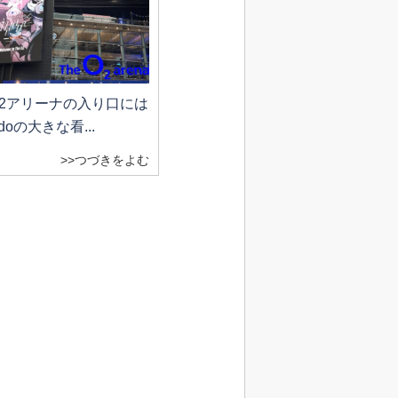
O2アリーナの入り口には
doの大きな看...
>>つづきをよむ