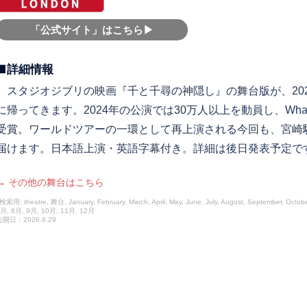
「公式サイト」はこちら▶︎
■詳細情報
スタジオジブリの映画『千と千尋の神隠し』の舞台版が、202
に帰ってきます。2024年の公演では30万人以上を動員し、Whatson
受賞。ワールドツアーの一環として再上演される今回も、宮崎
届けます。日本語上演・英語字幕付き。詳細は後日発表予定で
→ その他の舞台はこちら
検索用: theatre, 舞台, January, February, March, April, May, June, July, August, September, Oct
月, 8月, 9月, 10月, 11月, 12月
公開日：2026.6.29