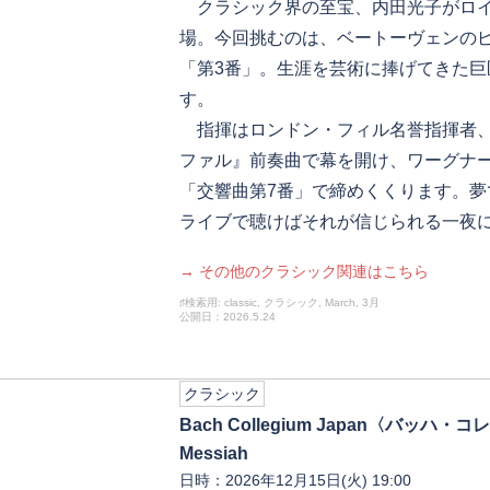
クラシック界の至宝、内田光子がロイ
場。今回挑むのは、ベートーヴェンの
「第3番」。生涯を芸術に捧げてきた
す。
指揮はロンドン・フィル名誉指揮者、
ファル』前奏曲で幕を開け、ワーグナ
「交響曲第7番」で締めくくります。
ライブで聴けばそれが信じられる一夜
→ その他のクラシック関連はこちら
♯検索用: classic, クラシック, March, 3月
公開日：2026.5.24
クラシック
Bach Collegium Japan〈バッハ・
Messiah
日時：2026年12月15日(火) 19:00