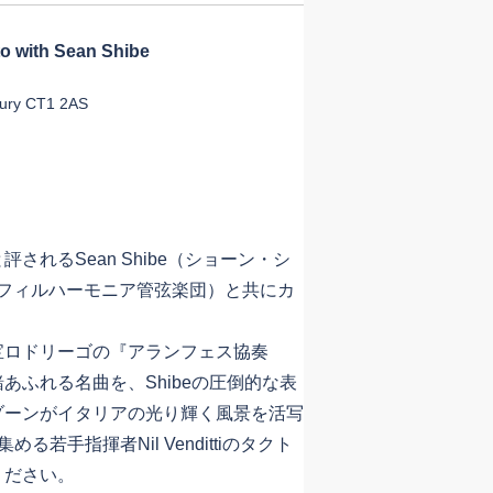
to with Sean Shibe
ury CT1 2AS
れるSean Shibe（ショーン・シ
estra（フィルハーモニア管弦楽団）と共にカ
ロドリーゴの『アランフェス協奏
あふれる名曲を、Shibeの圧倒的な表
ゾーンがイタリアの光り輝く風景を活写
若手指揮者Nil Vendittiのタクト
ください。