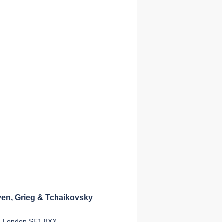
n, Grieg & Tchaikovsky
e, London SE1 8XX