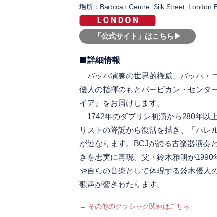
場所：Barbican Centre, Silk Street, London
「公式サイト」はこちら▶︎
■詳細情報
バッハ演奏の世界的権威、バッハ・コ
優人の指揮のもとバービカン・センタ
イア』をお届けします。
1742年のダブリン初演から280年
リストの降誕から復活を描き、「ハレ
が連なります。BCJが誇る古楽器演奏
きを忠実に再現。父・鈴木雅明が199
や自らの音楽として体現する鈴木優人
歌声が響きわたります。
→ その他のクラシック関連はこちら