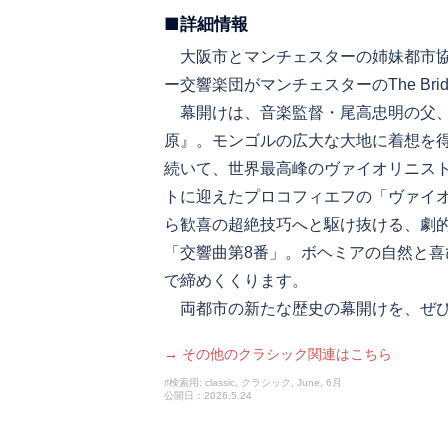
■詳細情報
大阪市とマンチェスターの姉妹都市協
ー交響楽団がマンチェスターのThe Bridg
幕開けは、音楽監督・尾高忠明の父、
原』。モンゴルの広大な大地に着想を
続いて、世界最高峰のヴァイオリニス
トに迎えたプロコフィエフの「ヴァイ
ら歓喜の超絶技巧へと駆け抜ける、劇
「交響曲第8番」。ボヘミアの自然と
で締めくくります。
両都市の新たな歴史の幕開けを、ぜひ
→ その他のクラシック関連はこちら
♯検索用: classic, クラシック, June, 6月
公開日：2026.5.24