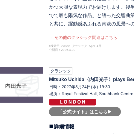
かつ大胆な表現力でお届けします。後
でで最も陽気な作品」と語った交響曲第4番『
と共に、躍動感あふれる南欧の風景へ
→ その他のクラシック関連はこちら
♯検索用: classic, クラシック, April, 4月
公開日：2026.4.30
クラシック
Mitsuko Uchida〈内田光子〉plays Bee
日時：2027年3月24日(水) 19:30
場所：Royal Festival Hall, Southbank Centr
「公式サイト」はこちら▶︎
■詳細情報