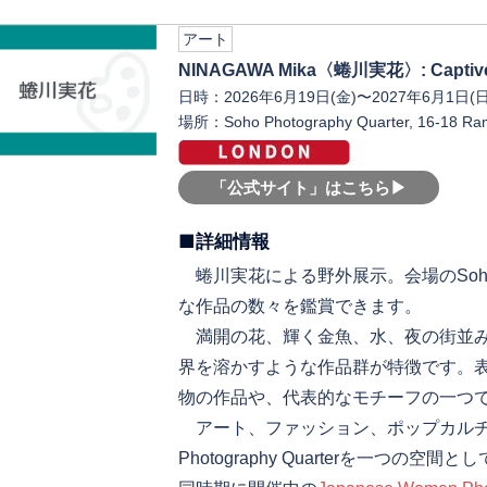
アート
NINAGAWA Mika〈蜷川実花〉: Captive
日時：2026年6月19日(金)〜2027年6月1日(日
場所：Soho Photography Quarter, 16-18 Rami
「公式サイト」はこちら▶︎
■詳細情報
蜷川実花による野外展示。会場のSoho Pho
な作品の数々を鑑賞できます。
満開の花、輝く金魚、水、夜の街並み
界を溶かすような作品群が特徴です。
物の作品や、代表的なモチーフの一つ
アート、ファッション、ポップカルチャ
Photography Quarterを一つの空間