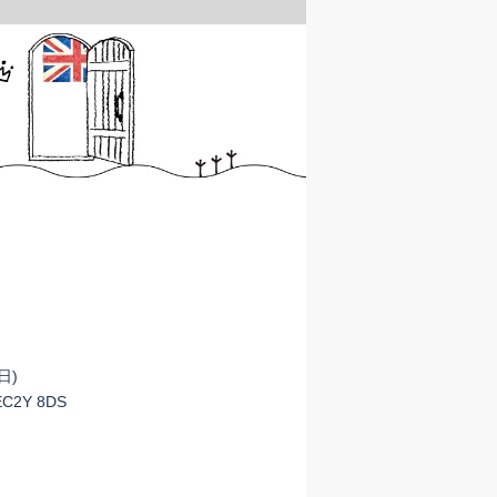
日)
 EC2Y 8DS