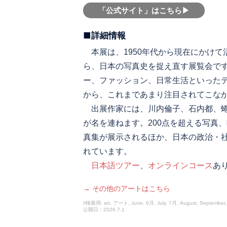
「公式サイト」はこちら▶︎
■詳細情報
本展は、1950年代から現在にかけて
ら、日本の写真史を捉え直す展覧会で
ー、ファッション、日常生活といった
から、これまであまり注目されてこな
出展作家には、川内倫子、石内都、蜷
が名を連ねます。200点を超える写真
真集が展示されるほか、日本の政治・
れています。
日本語ツアー
、
オンラインコース
あ
→ その他のアートはこちら
♯検索用: art, アート, June, 6月, July, 7月, August, September
公開日：2026.7.1