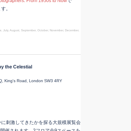
ographers: From 1950s to Now
で
ます。
e, July, August, September, October, November, December,
y the Celestial
, King's Road, London SW3 4RY
に刺激してきたかを探る大規模展覧会
で開催されます。2フロア全9スペースを