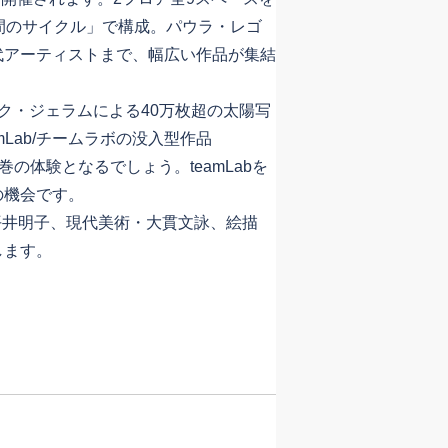
間のサイクル」で構成。パウラ・レゴ
代アーティストまで、幅広い作品が集結
ク・ジェラムによる40万枚超の太陽写
amLab/チームラボの没入型作品
ns』は圧巻の体験となるでしょう。teamLabを
の機会です。
・平井明子、現代美術・大貫文詠、絵描
します。