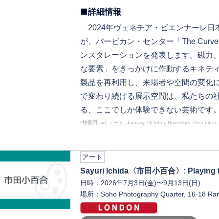
■詳細情報
2024年ヴェネチア・ビエンナーレ日
が、バービカン・センター「The Cu
ンスタレーションを発表します。磁力
な要素」をきっかけに作動するキネテ
製品を再利用し、来場者や空間の変化
で変わり続ける展示空間は、私たちの
る、ここでしか体験できない芸術です
♯検索用: art, アート, January, October, November, December
アート
Sayuri Ichida〈市田小百合〉: Playing th
日時：2026年7月3日(金)〜9月13日(日)
場所：Soho Photography Quarter, 16-18 Rami