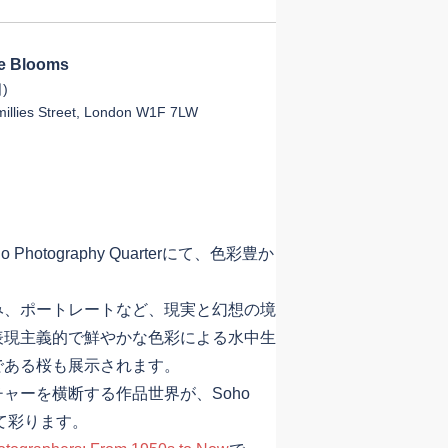
 Blooms
)
llies Street, London W1F 7LW
tography Quarterにて、色彩豊か
、ポートレートなど、現実と幻想の境
表現主義的で鮮やかな色彩による水中生
である桜も展示されます。
ーを横断する作品世界が、Soho
として彩ります。