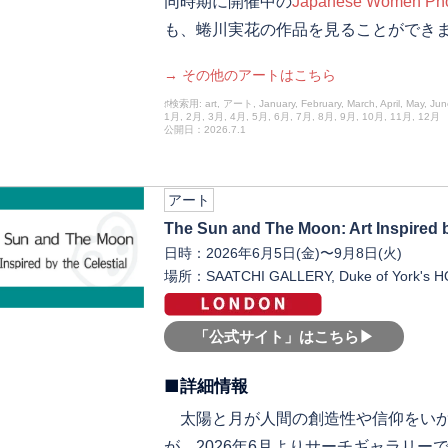
同時期に開催中の
Japanese Women Phot
も、蜷川実花の作品を見ることができ
→ その他のアートはこちら
♯検索用: art, アート, January, February, March, April, May, Jun
1月, 2月, 3月, 4月, 5月, 6月, 7月, 8月, 9月, 10月, 11月, 12月
公開日：2026.7.1
アート
The Sun and The Moon: Art Inspired b
日時：2026年6月5日(金)〜9月8日(火)
場所：SAATCHI GALLERY, Duke of York's HQ
「公式サイト」はこちら▶︎
■詳細情報
太陽と月が人間の創造性や信仰をいか
が、2026年6月よりサーチギャラリー