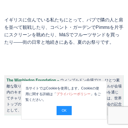
イギリスに住んでいる私たちにとって、パブで隣の人と肩
を並べて観戦したり、コベント・ガーデンでPimmsを片手
にスクリーンを眺めたり、M&Sでフルーツサンドを買っ
たり——街の日常と地続きにある、夏のお祭りです。
The Wimbledon Foundation –
ウィンブルドン会場では、ひとつ素
敵な取り組みがあります。試合で実際に使われたテニスボールが会場
当サイトではCookieを使用します。Cookieの使
内のキオスクで販売され、その売上はWimbledon Foundationを通じ
用に関する詳細は「
プライバシーポリシー
」をご
てチャリティに寄付されます。数ポンドで買えるそのボールは、世界
覧ください。
トップの選手たちが打ち合ったもの。お土産として、また大会の記念
として、とても人気があります。
OK