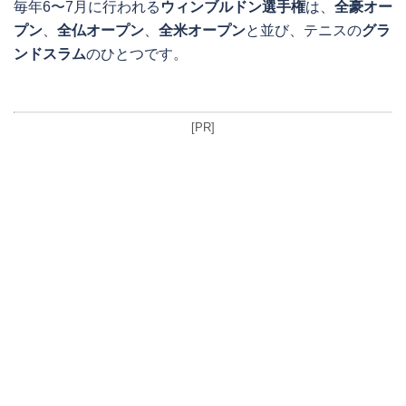
毎年6〜7月に行われる
ウィンブルドン選手権
は、
全豪オー
プン
、
全仏オープン
、
全米オープン
と並び、テニスの
グラ
ンドスラム
のひとつです。
[PR]