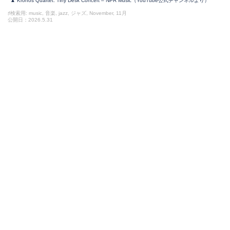
▲ Kronos Quartet: Tiny Desk Concert – NPR Music（YouTube公式チャンネルより）
♯検索用: music, 音楽, jazz, ジャズ, November, 11月
公開日：2026.5.31