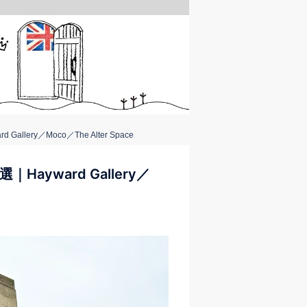
ery／Moco／The Alter Space
ayward Gallery／