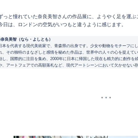
ずっと憧れていた奈良美智さんの作品展に、ようやく足を運ぶ
今日は、ロンドンの空気がいつもと違うように感じます。
■奈良美智（なら・よしとも）
日本を代表する現代美術家で、青森県の出身です。少女や動物をモチーフに
れ、その独特のまなざしと感情を秘めた作品は、世界中の人々の心を捉えていま
動し、国際的に注目を集め、2000年に日本に帰国した現在も精力的に創作を
や、アートフェアでの高額落札など、現代アートシーンにおいて欠かせない
＊＊＊