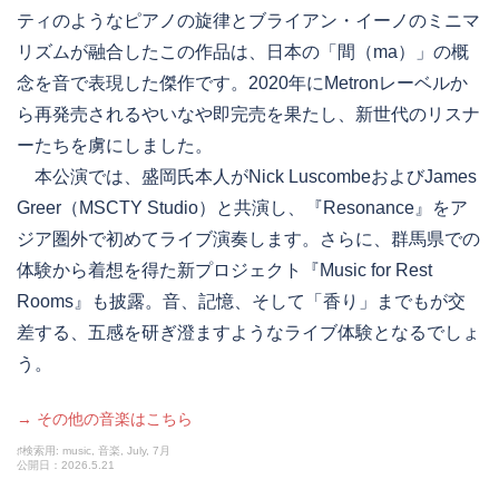
ティのようなピアノの旋律とブライアン・イーノのミニマ
リズムが融合したこの作品は、日本の「間（ma）」の概
念を音で表現した傑作です。2020年にMetronレーベルか
ら再発売されるやいなや即完売を果たし、新世代のリスナ
ーたちを虜にしました。
本公演では、盛岡氏本人がNick LuscombeおよびJames
Greer（MSCTY Studio）と共演し、『Resonance』をア
ジア圏外で初めてライブ演奏します。さらに、群馬県での
体験から着想を得た新プロジェクト『Music for Rest
Rooms』も披露。音、記憶、そして「香り」までもが交
差する、五感を研ぎ澄ますようなライブ体験となるでしょ
う。
→ その他の音楽はこちら
♯検索用: music, 音楽, July, 7月
公開日：2026.5.21