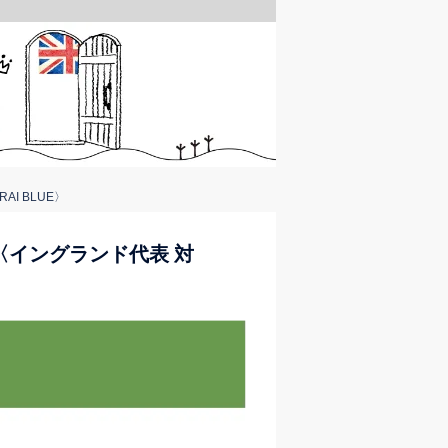
AI BLUE〉
an〈イングランド代表 対