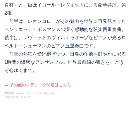
真有）と、巨匠イゴール・レヴィットによる豪華共演、第
2夜。
前半は、レオンコローがその魅力を世界に再発見させた
ヘンリエッテ・ボスマンスの深く感動的な弦楽四重奏曲。
後半は、レヴィットのヴィルトゥオーゾなピアノが光るロ
ベルト・シューマンのピアノ五重奏曲です。
前夜の熱狂を受け継ぎつつ、日曜の午前を鮮やかに彩る
1時間の濃密なアンサンブル。世界最前線の響きを、どう
ぞ心ゆくまで。
→ その他のクラシック関連はこちら
♯検索用: classic, クラシック, May, 5月
公開日：2026.4.29