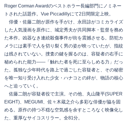
Roger Corman Awardのベストホラー長編部門にノミネー
トされた話題作。Vue Piccadillyにて2日間限定上映。
俳優・佐藤二朗が原作を手がけ、永田諒がコミカライズ
した人気漫画を原作に、城定秀夫が共同脚本・監督を務め
た本作。凶器なき連続殺傷事件が街を震撼させる。防犯カ
メラには素手で人を切り裂く男の姿が映っていたが、指紋
は残されていない。捜査の鍵を握るのは、容疑者の右手に
秘められた能力——「触れた者を死に至らしめる力」だっ
た。孤独な少年時代を路上で過ごした容疑者と、その秘密
を唯一知り受け入れた少女・ハナコとの絆が、物語の核心
へと迫っていく。
佐藤二朗が容疑者役で主演。その他、丸山隆平(SUPER
EIGHT)、MEGUMI、佐々木蔵之介ら多彩な俳優が脇を固
める。原作の持つ不穏な空気感を余すところなく映像化し
た、重厚なサイコスリラー。全81分。