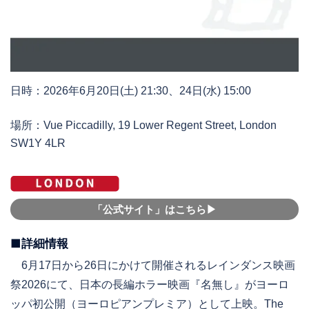
日時：2026年6月20日(土) 21:30、24日(水) 15:00
場所：Vue Piccadilly, 19 Lower Regent Street, London
SW1Y 4LR
「公式サイト」はこちら▶︎
■詳細情報
6月17日から26日にかけて開催されるレインダンス映画
祭2026にて、日本の長編ホラー映画『名無し』がヨーロ
ッパ初公開（ヨーロピアンプレミア）として上映。The