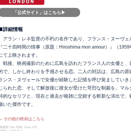
「公式サイト」はこちら▶︎
■詳細情報
アラン・レネ監督の不朽の名作であり、フランス・ヌーヴェ
『二十四時間の情事（原題：Hiroshima mon amour）』（1959
にて上映されます。
戦後、映画撮影のために広島を訪れたフランス人の女優と、
的で、しかし終わりを予感させる恋。二人の対話は、広島の原
ランス・ヌヴェールで女優が経験した記憶を呼び覚ましていき
じられた恋、そして解放後に彼女が受けた苛烈な制裁を。マル
詩的なセリフと、現在と過去が複雑に交錯する斬新な演出で、
描いた傑作です。
→ その他の映画はこちら
検索用: film, 映画, June, 6月
公開日：2026.5.7