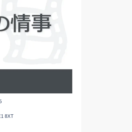
5
E1 8XT