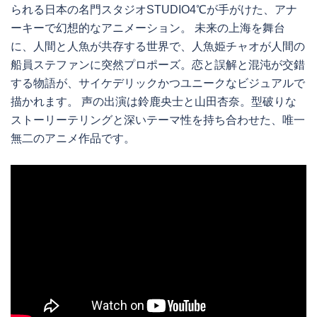
られる日本の名門スタジオSTUDIO4℃が手がけた、アナ
ーキーで幻想的なアニメーション。 未来の上海を舞台
に、人間と人魚が共存する世界で、人魚姫チャオが人間の
船員ステファンに突然プロポーズ。恋と誤解と混沌が交錯
する物語が、サイケデリックかつユニークなビジュアルで
描かれます。 声の出演は鈴鹿央士と山田杏奈。型破りな
ストーリーテリングと深いテーマ性を持ち合わせた、唯一
無二のアニメ作品です。