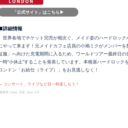
「公式サイト」はこちら▶︎
■詳細情報
世界各地でチケット完売が相次ぐ、メイド姿のハードロックバン
にやって来ます！元メイドカフェ店員の小鳩ミクがメンバーを
征服」へ向けた充電期間に入るため、ワールドツアー最終日の
一時“小休止”することを発表しています。本格派ハードロック
ロンドン「お給仕（ライブ）」をお見逃しなく！
→ コンサート、ライブなど目一杯楽しもう！
検索用: music, 音楽, June, 6月